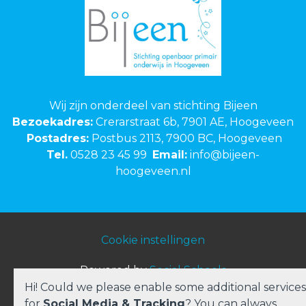
Wij zijn onderdeel van stichting Bijeen
Bezoekadres:
Crerarstraat 6b, 7901 AE, Hoogeveen
Postadres:
Postbus 2113, 7900 BC, Hoogeveen
Tel.
0528 23 45 99
Email:
info@bijeen-
hoogeveen.nl
Cookie instellingen
Powered by
Social Schools
Hi! Could we please enable some additional services
for
Social Media & Tracking
? You can always