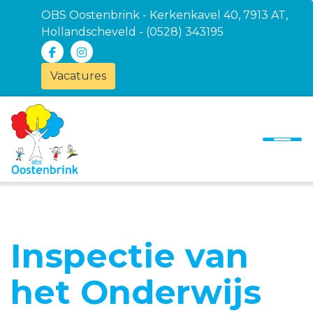
OBS Oostenbrink - Kerkenkavel 40, 7913 AT,
Hollandscheveld - (0528) 343195
Vacatures
Onze school
Ons onderwijs
Ouders
Contact
Inspectie van
het Onderwijs